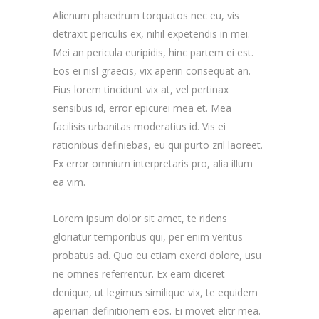
Alienum phaedrum torquatos nec eu, vis
detraxit periculis ex, nihil expetendis in mei.
Mei an pericula euripidis, hinc partem ei est.
Eos ei nisl graecis, vix aperiri consequat an.
Eius lorem tincidunt vix at, vel pertinax
sensibus id, error epicurei mea et. Mea
facilisis urbanitas moderatius id. Vis ei
rationibus definiebas, eu qui purto zril laoreet.
Ex error omnium interpretaris pro, alia illum
ea vim.
Lorem ipsum dolor sit amet, te ridens
gloriatur temporibus qui, per enim veritus
probatus ad. Quo eu etiam exerci dolore, usu
ne omnes referrentur. Ex eam diceret
denique, ut legimus similique vix, te equidem
apeirian definitionem eos. Ei movet elitr mea.