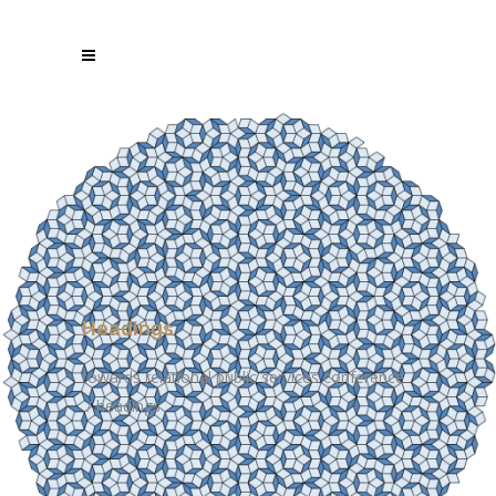
Headings
towards relational public services conference
/
headings