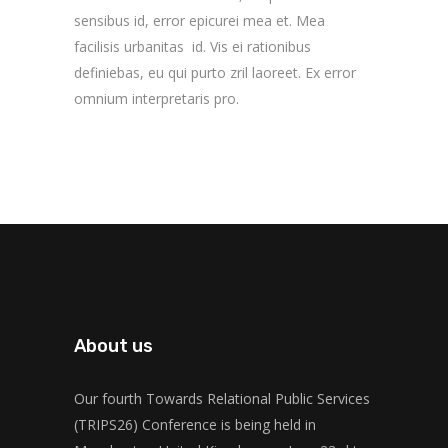
sensibus id, error epicurei mea et. Mea
facilisis urbanitas id. Vis ei rationibus
definiebas, eu qui purto zril laoreet. Ex error
omnium interpretaris pro.
About us
Our fourth Towards Relational Public Services
(TRIPS26) Conference is being held in